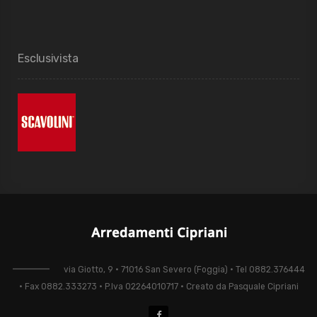
Esclusivista
via Giotto, 9 • 71016 San Severo (Foggia) • Tel 0882.376444
• Fax 0882.333273 • P.Iva 02264010717 • Creato da Pasquale Cipriani