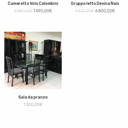
Cameretta Volo Colombini
Gruppo letto Devina Nais
2.180,00
€
1.490,00
€
9.333,00
€
6.800,00
€
Sala da pranzo
1.300,00
€