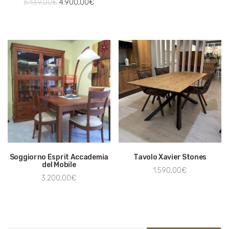
6.439,00
€
4.900,00
€
Soggiorno Esprit Accademia
Tavolo Xavier Stones
del Mobile
1.590,00
€
3.200,00
€