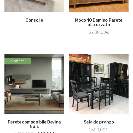
Consolle
Modo 10 Domino Parete
attrezzata
3.600,00
€
In offerta!
Parete componibile Devina
Sala da pranzo
Nais
1.300,00
€