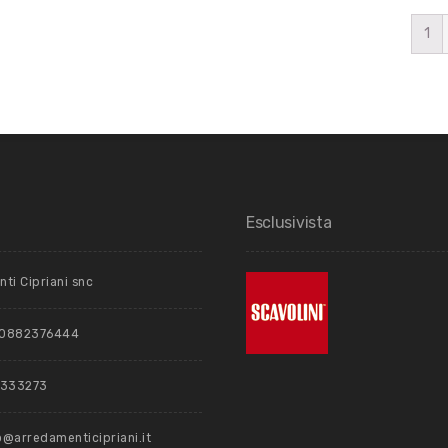
1
i
Esclusivista
ti Cipriani snc
: 0882376444
2333273
fo@arredamenticipriani.it