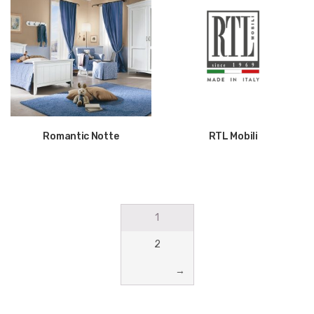
Romantic Notte
RTL Mobili
1
2
→